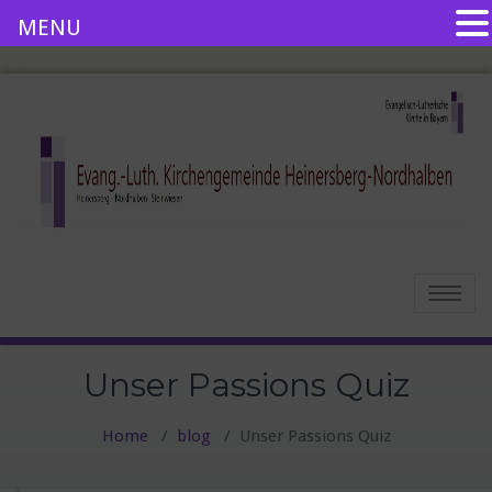
MENU
Toggle
navigatio
Unser Passions Quiz
Home
/
blog
/
Unser Passions Quiz