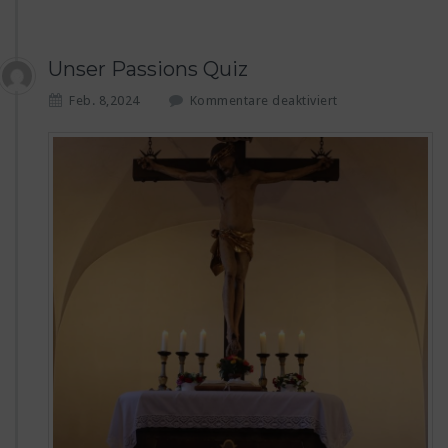
Unser Passions Quiz
f
Feb. 8,2024
Kommentare deaktiviert
ü
r
U
n
s
e
r
P
a
s
s
i
o
n
s
Q
u