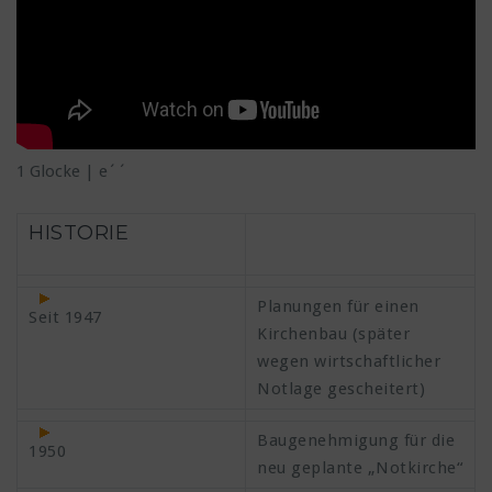
1 Glocke | e´´
HISTORIE
Planungen für einen
Seit 1947
Kirchenbau (später
wegen wirtschaftlicher
Notlage gescheitert)
Baugenehmigung für die
1950
neu geplante „Notkirche“