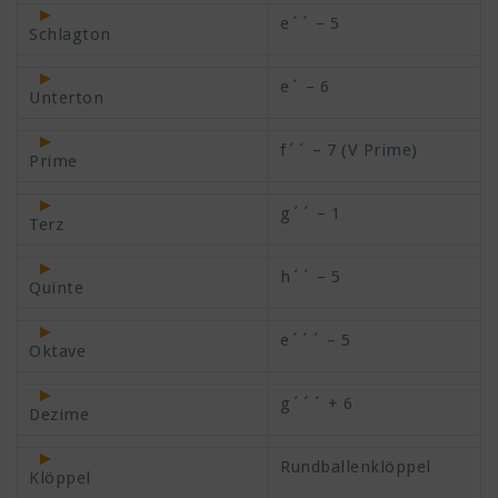
e´´ – 5
Schlagton
e´ – 6
Unterton
f´´ – 7 (V Prime)
Prime
g´´ – 1
Terz
h´´ – 5
Quinte
e´´´ – 5
Oktave
g´´´ + 6
Dezime
Rundballenklöppel
Klöppel