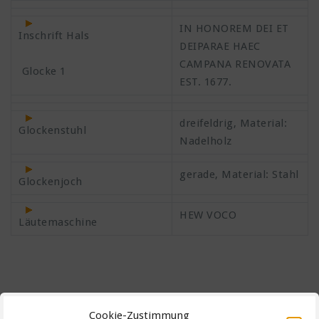
IN HONOREM DEI ET
Inschrift Hals
DEIPARAE HAEC
CAMPANA RENOVATA
Glocke 1
EST. 1677.
dreifeldrig, Material:
Glockenstuhl
Nadelholz
gerade, Material: Stahl
Glockenjoch
HEW VOCO
Läutemaschine
Cookie-Zustimmung