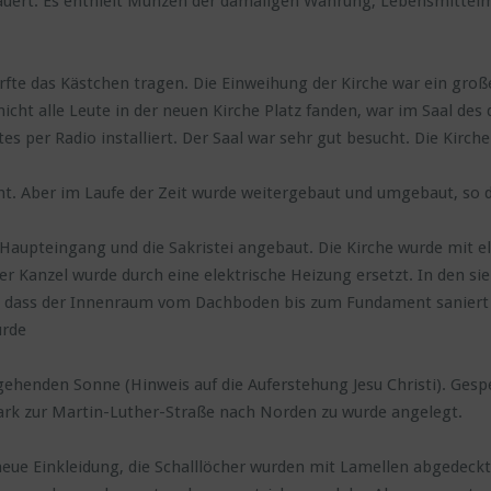
uert. Es enthielt Münzen der damaligen Währung, Lebensmittelma
rfte das Kästchen tragen. Die Einweihung der Kirche war ein große
icht alle Leute in der neuen Kirche Platz fanden, war im Saal des
es per Radio installiert. Der Saal war sehr gut besucht. Die Kir
t. Aber im Laufe der Zeit wurde weitergebaut und umgebaut, so das
Haupteingang und die Sakristei angebaut. Die Kirche wurde mit el
 Kanzel wurde durch eine elektrische Heizung ersetzt. In den sieb
, dass der Innenraum vom Dachboden bis zum Fundament saniert 
urde
ehenden Sonne (Hinweis auf die Auferstehung Jesu Christi). Gespe
ark zur Martin-Luther-Straße nach Norden zu wurde angelegt.
e neue Einkleidung, die Schalllöcher wurden mit Lamellen abgedec