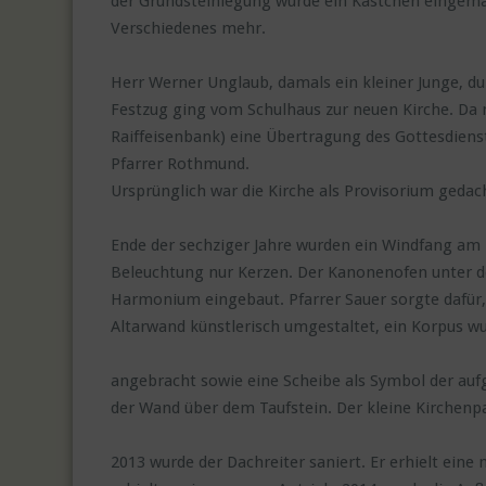
der Grundsteinlegung wurde ein Kästchen eingema
Verschiedenes mehr.
Herr Werner Unglaub, damals ein kleiner Junge, du
Festzug ging vom Schulhaus zur neuen Kirche. Da n
Raiffeisenbank) eine Übertragung des Gottesdienst
Pfarrer Rothmund.
Ursprünglich war die Kirche als Provisorium gedach
Ende der sechziger Jahre wurden ein Windfang am 
Beleuchtung nur Kerzen. Der Kanonenofen unter der
Harmonium eingebaut. Pfarrer Sauer sorgte dafür
Altarwand künstlerisch umgestaltet, ein Korpus w
angebracht sowie eine Scheibe als Symbol der aufg
der Wand über dem Taufstein. Der kleine Kirchenp
2013 wurde der Dachreiter saniert. Er erhielt ein