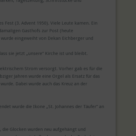
rken, Tageszeitung, Schriftstücke und
s Fest (3. Advent 1950). Viele Leute kamen. Ein
 damaligen Gasthofs zur Post (heute
che wurde eingeweiht von Dekan Eichberger und
s sie jetzt „unsere“ Kirche ist und bleibt.
ektrischem Strom versorgt. Vorher gab es für die
ziger Jahren wurde eine Orgel als Ersatz für das
wurde. Dabei wurde auch das Kreuz an der
ndet wurde die Ikone „St. Johannes der Täufer“ an
kt, die Glocken wurden neu aufgehängt und