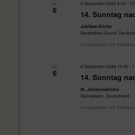
d
6 September 2026 9:00
-
10
SO.
e
6
A
n
14. Sonntag nac
n
a
Jubilate-Kirche
c
s
Nordhalben-Grund, Deutsch
h
i
V
Gottesdienst mit Prädikan
e
c
r
h
a
6 September 2026 10:30
-
1
SO.
6
t
n
14. Sonntag nac
s
e
t
St. Johanniskirche
n
a
Steinwiesen, Deutschland
l
,
Gottesdienst mit Prädikan
t
N
u
a
n
g