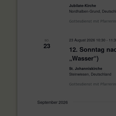
l
l
l
Jubilate-Kirche
u
e
w
t
Nordhalben-Grund, Deutsch
n
n
o
u
Gottesdienst mit Pfarrerin
.
r
g
t
n
e
e
23 August 2026 10:30
-
11:
SO.
g
n
i
23
12. Sonntag nac
n
S
e
g
„Wasser“)
u
e
n
b
St. Johanniskirche
c
Steinwiesen, Deutschland
e
h
n
Gottesdienst mit Pfarrerin
e
.
S
u
u
September 2026
n
c
h