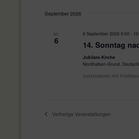
e
.
September 2026
S
u
u
n
c
6 September 2026 9:00
-
10
SO.
h
6
d
14. Sonntag nac
e
A
n
Jubilate-Kirche
n
a
Nordhalben-Grund, Deutsch
c
s
h
Gottesdienst mit Prädikan
i
V
e
c
r
h
a
Vorherige
Veranstaltungen
t
n
s
e
t
a