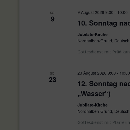
t
u
l
t
m
9 August 2026 9:00
-
10:00
ü
SO.
a
a
9
w
s
10. Sonntag nac
l
l
ä
s
h
t
Jubilate-Kirche
e
t
Nordhalben-Grund, Deutsch
l
l
u
u
e
w
Gottesdienst mit Prädikan
n
n
o
n
.
r
g
g
t
23 August 2026 9:00
-
10:00
SO.
e
e
23
e
12. Sonntag nac
n
i
n
„Wasser“)
n
S
g
Jubilate-Kirche
u
e
Nordhalben-Grund, Deutsch
b
c
e
Gottesdienst mit Pfarrerin
h
n