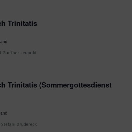
h Trinitatis
land
t Gunther Leupold
h Trinitatis (Sommergottesdienst
land
 Stefani Brudereck