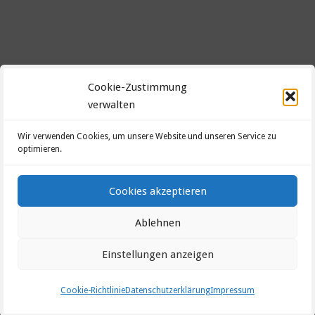
Cookie-Zustimmung
verwalten
Datenschutzerklärung
Wir verwenden Cookies, um unsere Website und unseren Service zu
optimieren.
Impressum
Cookie-Richtlinie (EU)
Cookies akzeptieren
Ablehnen
©2026 Evang.-Luth. Kirchengemeinde Heinersberg-
Nordhalben
Einstellungen anzeigen
Cookie-Richtlinie
Datenschutzerklärung
Impressum