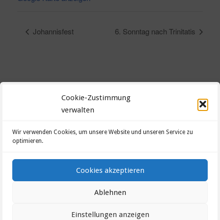
Johannisfest
6. Sonntag nach Trinitatis
Cookie-Zustimmung
verwalten
Datenschutzerklärung
Wir verwenden Cookies, um unsere Website und unseren Service zu
optimieren.
Impressum
Cookie-Richtlinie (EU)
Cookies akzeptieren
Ablehnen
©2026 Evang.-Luth. Kirchengemeinde Heinersberg-
Nordhalben
Einstellungen anzeigen