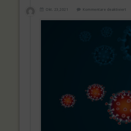
f
Okt. 23,2021
Kommentare deaktiviert
ü
r