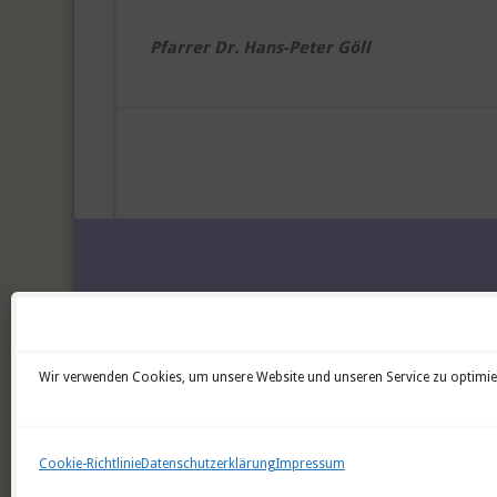
Pfarrer Dr. Hans-Peter Göll
Datenschutzerklärung
Impressum
Cookie-Richtlinie (EU)
Wir verwenden Cookies, um unsere Website und unseren Service zu optimie
©2026 Evang.-Luth. Kirchengemeinde Heinersber
Cookie-Richtlinie
Datenschutzerklärung
Impressum