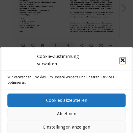
Cookie-Zustimmung
verwalten
Datenschutzerklärung
Wir verwenden Cookies, um unsere Website und unseren Service zu
optimieren.
Impressum
Cookie-Richtlinie (EU)
Cookies akzeptieren
Ablehnen
©2026 Evang.-Luth. Kirchengemeinde Heinersberg-
Nordhalben
Einstellungen anzeigen