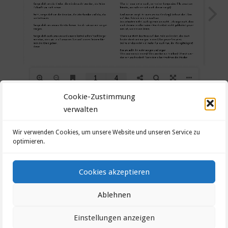
Cookie-Zustimmung
verwalten
Datenschutzerklärung
Wir verwenden Cookies, um unsere Website und unseren Service zu
optimieren.
Impressum
Cookie-Richtlinie (EU)
Cookies akzeptieren
Ablehnen
©2026 Evang.-Luth. Kirchengemeinde Heinersberg-
Nordhalben
Einstellungen anzeigen